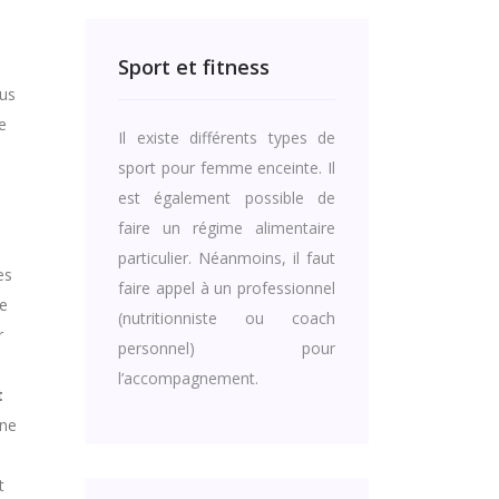
Sport et fitness
lus
e
Il existe différents types de
sport pour femme enceinte. Il
est également possible de
faire un régime alimentaire
particulier. Néanmoins, il faut
es
faire appel à un professionnel
de
(nutritionniste ou coach
r
personnel) pour
l’accompagnement.
t
une
t