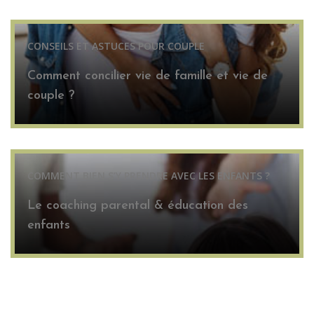
CONSEILS ET ASTUCES POUR COUPLE
Comment concilier vie de famille et vie de
couple ?
COMMENT BIEN S’Y PRENDRE AVEC LES ENFANTS ?
Le coaching parental & éducation des
enfants